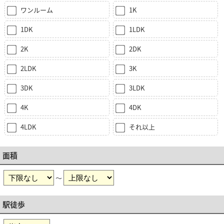
ワンルーム
1K
1DK
1LDK
2K
2DK
2LDK
3K
3DK
3LDK
4K
4DK
4LDK
それ以上
面積
～
駅徒歩