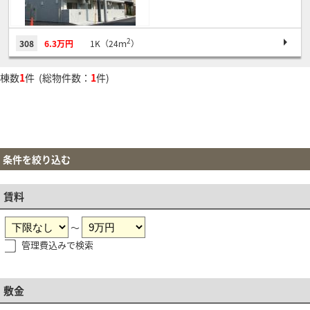
2
308
6.3万円
1K（24ｍ
）
棟数
1
件 (総物件数：
1
件)
条件を絞り込む
賃料
～
管理費込みで検索
敷金