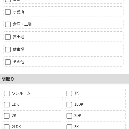
事務所
倉庫・工場
貸土地
駐車場
その他
間取り
ワンルーム
1K
1DK
1LDK
2K
2DK
2LDK
3K