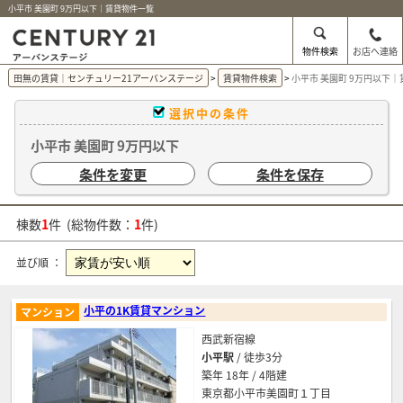
小平市 美園町 9万円以下｜賃貸物件一覧
物件検索
お店へ連絡
田無の賃貸｜センチュリー21アーバンステージ
賃貸物件検索
小平市 美園町 9万円以下
選択中の条件
小平市 美園町 9万円以下
条件を変更
条件を保存
棟数
1
件 (総物件数：
1
件)
並び順 ：
小平の1K賃貸マンション
マンション
西武新宿線
小平駅
/ 徒歩3分
築年 18年 / 4階建
東京都小平市美園町１丁目