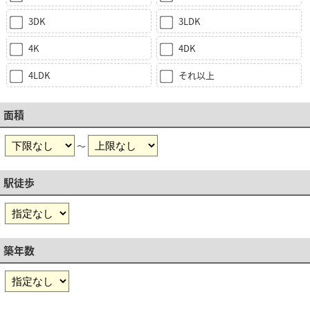
3DK
3LDK
4K
4DK
4LDK
それ以上
面積
～
駅徒歩
築年数