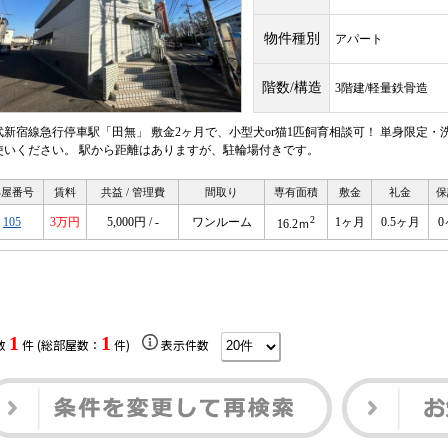
物件種別
アパート
階数/構造
3階建/軽量鉄骨造
武新宿線急行停車駅「田無」 敷金2ヶ月で、小型犬or猫1匹飼育相談可！ 単身限定
使いください。 駅から距離はありますが、駐輪場付きです。
部屋番号
賃料
共益 / 管理費
間取り
専有面積
敷金
礼金
保
2
105
3万円
5,000円 / -
ワンルーム
1ヶ月
0.5ヶ月
0
16.2ｍ
1
1
数
件 (総部屋数：
件)
表示件数