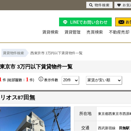
物件検索
お気
LINEでお問い合わせ
賃貸検索
賃貸管理
売買検索
不動産売却
賃貸物件検索
西東京市 3万円以下賃貸物件一覧
東京市 3万円以下賃貸物件一覧
1
1
件 (総部屋数：
件)
表示件数
リオス87田無
所在地
東京都西東京市西原
交通
西武新宿線
田無駅