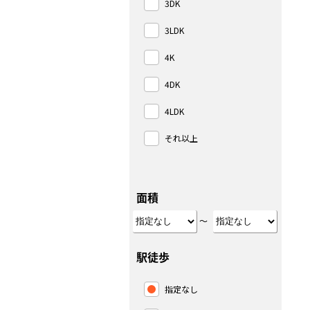
3DK
3LDK
4K
4DK
4LDK
それ以上
面積
～
駅徒歩
指定なし