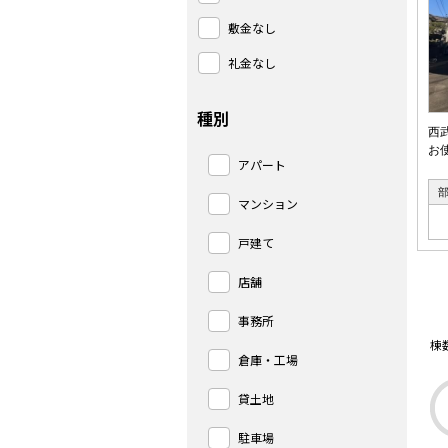
敷金なし
礼金なし
種別
西
お
アパート
マンション
戸建て
店舗
事務所
棟
倉庫・工場
貸土地
駐車場