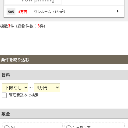
2
505
4万円
ワンルーム（16ｍ
）
棟数
3
件 (総物件数：
3
件)
条件を絞り込む
賃料
～
管理費込みで検索
敷金
なし
１ヶ月以下