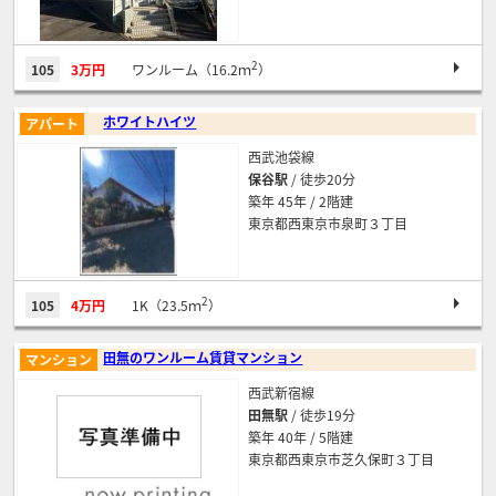
2
105
3万円
ワンルーム（16.2ｍ
）
ホワイトハイツ
アパート
西武池袋線
保谷駅
/ 徒歩20分
築年 45年 / 2階建
東京都西東京市泉町３丁目
2
105
4万円
1K（23.5ｍ
）
田無のワンルーム賃貸マンション
マンション
西武新宿線
田無駅
/ 徒歩19分
築年 40年 / 5階建
東京都西東京市芝久保町３丁目