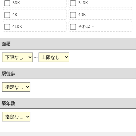
3DK
3LDK
4K
4DK
4LDK
それ以上
面積
～
駅徒歩
築年数