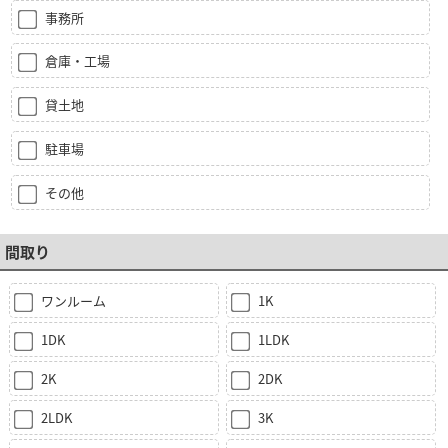
事務所
倉庫・工場
貸土地
駐車場
その他
間取り
ワンルーム
1K
1DK
1LDK
2K
2DK
2LDK
3K