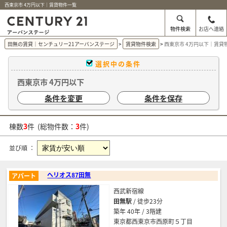
西東京市 4万円以下｜賃貸物件一覧
物件検索
お店へ連絡
田無の賃貸｜センチュリー21アーバンステージ
賃貸物件検索
西東京市 4万円以下｜賃貸
選択中の条件
西東京市 4万円以下
条件を変更
条件を保存
棟数
3
件 (総物件数：
3
件)
並び順 ：
ヘリオス87田無
アパート
西武新宿線
田無駅
/ 徒歩23分
築年 40年 / 3階建
東京都西東京市西原町５丁目