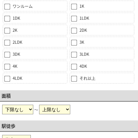
ワンルーム
1K
1DK
1LDK
2K
2DK
2LDK
3K
3DK
3LDK
4K
4DK
4LDK
それ以上
面積
～
駅徒歩