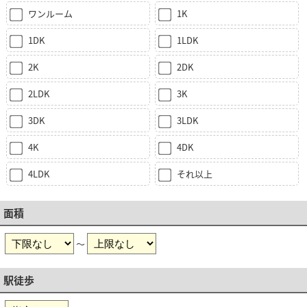
ワンルーム
1K
1DK
1LDK
2K
2DK
2LDK
3K
3DK
3LDK
4K
4DK
4LDK
それ以上
面積
～
駅徒歩