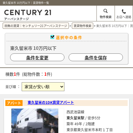
東久留米市 10万円以下｜賃貸物件一覧
物件検索
お店へ連絡
田無の賃貸｜センチュリー21アーバンステージ
賃貸物件検索
東久留米市 10万円以下｜
選択中の条件
東久留米市 10万円以下
条件を変更
条件を保存
棟数
1
件 (総物件数：
1
件)
並び順 ：
東久留米の1DK賃貸アパート
アパート
西武池袋線
東久留米駅
/ 徒歩5分
築年 49年 / 2階建
東京都東久留米市本町１丁目