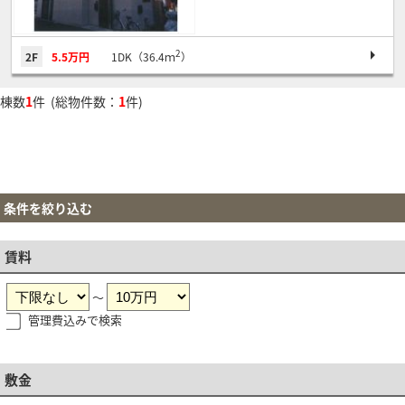
2
2F
5.5万円
1DK（36.4ｍ
）
棟数
1
件 (総物件数：
1
件)
条件を絞り込む
賃料
～
管理費込みで検索
敷金