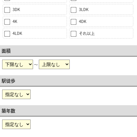
3DK
3LDK
4K
4DK
4LDK
それ以上
面積
～
駅徒歩
築年数