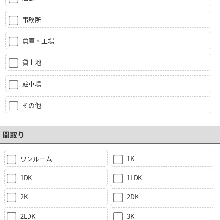
事務所
倉庫・工場
貸土地
駐車場
その他
間取り
ワンルーム
1K
1DK
1LDK
2K
2DK
2LDK
3K