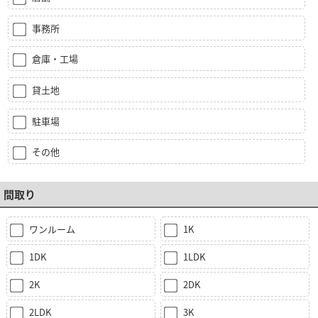
事務所
倉庫・工場
貸土地
駐車場
その他
間取り
ワンルーム
1K
1DK
1LDK
2K
2DK
2LDK
3K