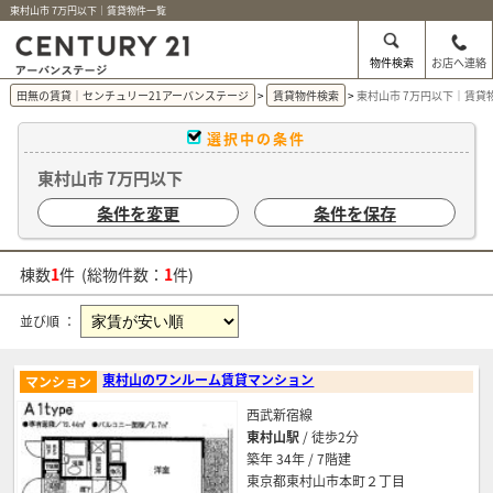
東村山市 7万円以下｜賃貸物件一覧
物件検索
お店へ連絡
田無の賃貸｜センチュリー21アーバンステージ
賃貸物件検索
東村山市 7万円以下｜賃貸
選択中の条件
東村山市 7万円以下
条件を変更
条件を保存
棟数
1
件 (総物件数：
1
件)
並び順 ：
東村山のワンルーム賃貸マンション
マンション
西武新宿線
東村山駅
/ 徒歩2分
築年 34年 / 7階建
東京都東村山市本町２丁目