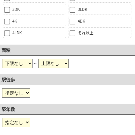
3DK
3LDK
4K
4DK
4LDK
それ以上
面積
～
駅徒歩
築年数