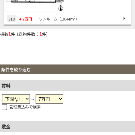
2
319
4.7万円
ワンルーム（19.44ｍ
）
棟数
1
件 (総物件数：
1
件)
条件を絞り込む
賃料
～
管理費込みで検索
敷金