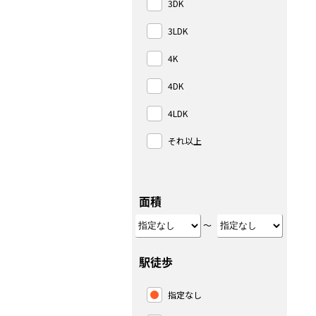
3DK
3LDK
4K
4DK
4LDK
それ以上
面積
～
駅徒歩
指定なし