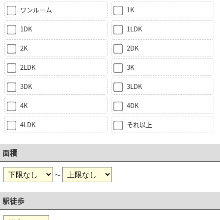
ワンルーム
1K
1DK
1LDK
2K
2DK
2LDK
3K
3DK
3LDK
4K
4DK
4LDK
それ以上
面積
～
駅徒歩