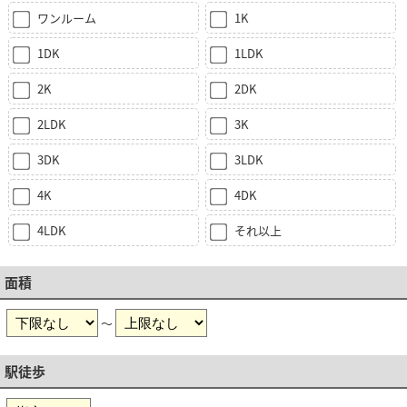
ワンルーム
1K
1DK
1LDK
2K
2DK
2LDK
3K
3DK
3LDK
4K
4DK
4LDK
それ以上
面積
～
駅徒歩