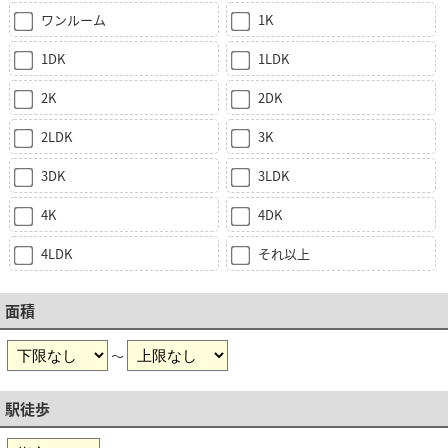
ワンルーム
1K
1DK
1LDK
2K
2DK
2LDK
3K
3DK
3LDK
4K
4DK
4LDK
それ以上
面積
～
駅徒歩