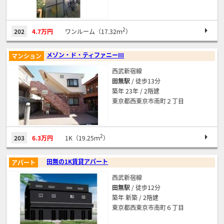
2
202
4.7万円
ワンルーム（17.32ｍ
）
メゾン・ド・ティファニーⅢ
マンション
西武新宿線
田無駅
/ 徒歩13分
築年 23年 / 2階建
東京都西東京市南町２丁目
2
203
6.3万円
1K（19.25ｍ
）
田無の1K賃貸アパート
アパート
西武新宿線
田無駅
/ 徒歩12分
築年 新築 / 2階建
東京都西東京市南町６丁目