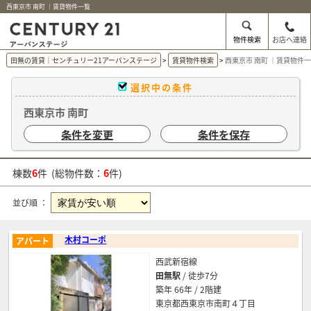
西東京市 南町 ｜賃貸物件一覧
物件検索
お店へ連絡
田無の賃貸｜センチュリー21アーバンステージ
賃貸物件検索
西東京市 南町 ｜賃貸物件
選択中の条件
西東京市 南町
条件を変更
条件を保存
棟数
6
件 (総物件数：
6
件)
並び順 ：
木村コーポ
アパート
西武新宿線
田無駅
/ 徒歩7分
築年 66年 / 2階建
東京都西東京市南町４丁目