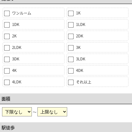
ワンルーム
1K
1DK
1LDK
2K
2DK
2LDK
3K
3DK
3LDK
4K
4DK
4LDK
それ以上
面積
～
駅徒歩