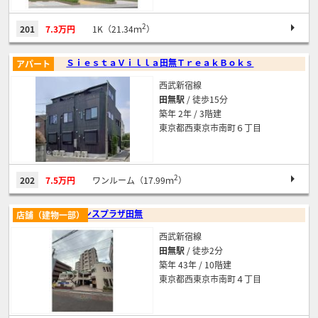
2
201
7.3万円
1K（21.34ｍ
）
ＳｉｅｓｔａＶｉｌｌａ田無ＴｒｅａｋＢｏｋｓ
アパート
西武新宿線
田無駅
/ 徒歩15分
築年 2年 / 3階建
東京都西東京市南町６丁目
2
202
7.5万円
ワンルーム（17.99ｍ
）
プリンスプラザ田無
店舗（建物一部）
西武新宿線
田無駅
/ 徒歩2分
築年 43年 / 10階建
東京都西東京市南町４丁目