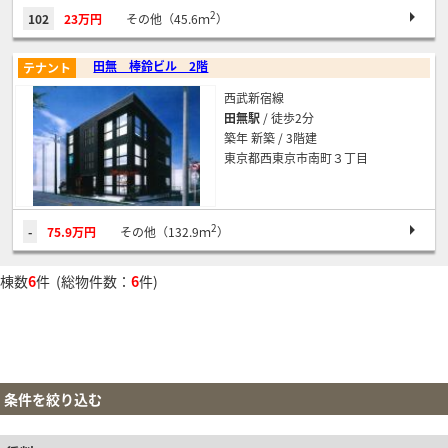
2
102
23万円
その他（45.6ｍ
）
田無 棒鈴ビル 2階
テナント
西武新宿線
田無駅
/ 徒歩2分
築年 新築 / 3階建
東京都西東京市南町３丁目
2
-
75.9万円
その他（132.9ｍ
）
棟数
6
件 (総物件数：
6
件)
条件を絞り込む