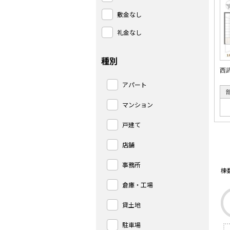
敷金なし
礼金なし
種別
西
アパート
マンション
戸建て
店舗
事務所
棟
倉庫・工場
貸土地
駐車場