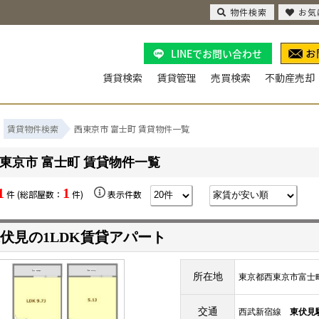
物件検索
お気
LINEでお問い合わせ
賃貸検索
賃貸管理
売買検索
不動産売却
賃貸物件検索
西東京市 富士町 賃貸物件一覧
東京市 富士町 賃貸物件一覧
1
1
件 (総部屋数：
件)
表示件数
伏見の1LDK賃貸アパート
所在地
東京都西東京市富士
交通
西武新宿線
東伏見