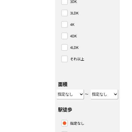
3DK
3LDK
4K
4DK
4LDK
それ以上
面積
～
駅徒歩
指定なし