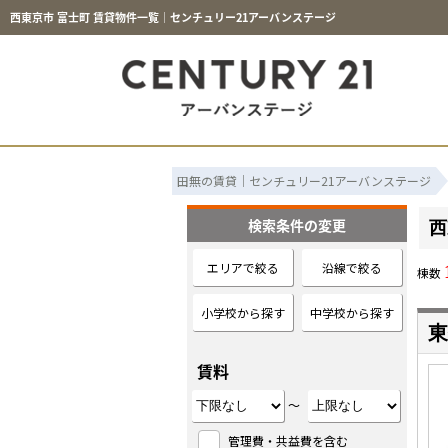
西東京市 富士町 賃貸物件一覧｜センチュリー21アーバンステージ
田無の賃貸｜センチュリー21アーバンステージ
検索条件の変更
西
エリアで絞る
沿線で絞る
棟数
小学校から探す
中学校から探す
東
賃料
～
管理費・共益費を含む