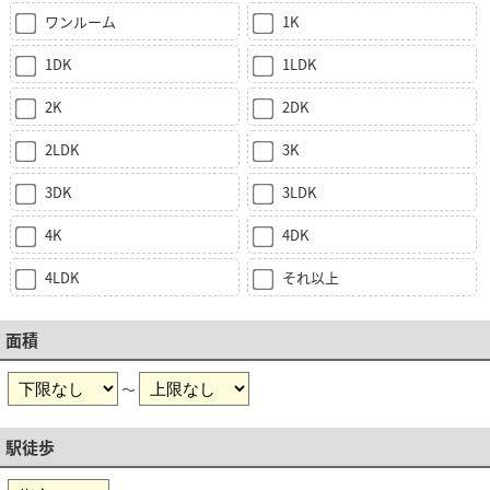
ワンルーム
1K
1DK
1LDK
2K
2DK
2LDK
3K
3DK
3LDK
4K
4DK
4LDK
それ以上
面積
～
駅徒歩