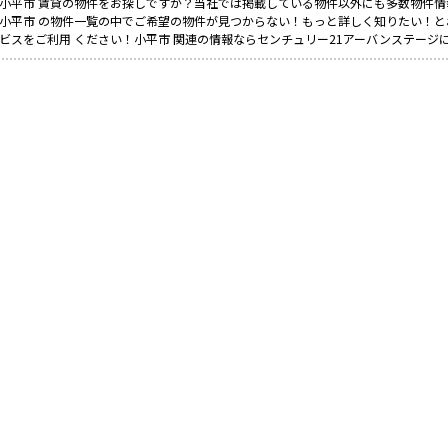
小平市 賃貸の物件をお探しですか？当社では掲載している物件以外にも多数物件情
小平市 の物件一覧の中でご希望の物件が見つからない！もっと詳しく知りたい！
ビスをご利用 ください！小平市 関連の情報ならセンチュリー21アーバンステージ