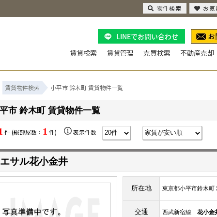
物件検索
お気
LINEでお問い合わせ
賃貸検索
賃貸管理
売買検索
不動産売却
賃貸物件検索
小平市 鈴木町 賃貸物件一覧
平市 鈴木町 賃貸物件一覧
1
1
件 (総部屋数：
件)
表示件数
エサル花小金井
所在地
東京都小平市鈴木町
交通
西武新宿線
花小金