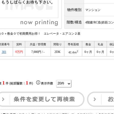
物件種別
マンション
階数/構造
4階建/RC造(鉄筋コ
金０＋敷金０で初期費用お得！ エレベータ・エアコン２基
部屋番号
賃料
共益 / 管理費
間取り
専有面積
敷金
礼金
保
2
301
9万円
7,000円 / -
2DK
0ヶ月
0ヶ月
0
41.4ｍ
1
1
数
件 (総部屋数：
件)
表示件数