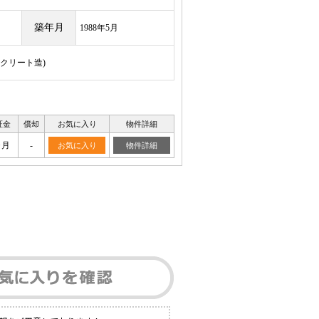
築年月
1988年5月
ンクリート造)
証金
償却
お気に入り
物件詳細
ヶ月
-
お気に入り
物件詳細