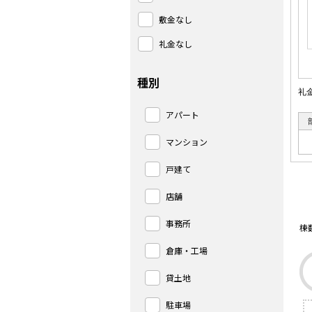
敷金なし
礼金なし
種別
礼
アパート
マンション
戸建て
店舗
事務所
棟
倉庫・工場
貸土地
駐車場