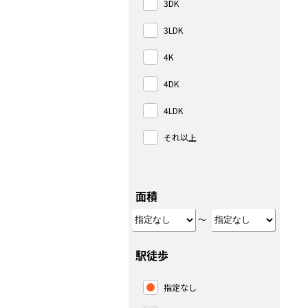
3DK
3LDK
4K
4DK
4LDK
それ以上
面積
～
駅徒歩
指定なし