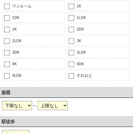
ワンルーム
1K
1DK
1LDK
2K
2DK
2LDK
3K
3DK
3LDK
4K
4DK
4LDK
それ以上
面積
～
駅徒歩