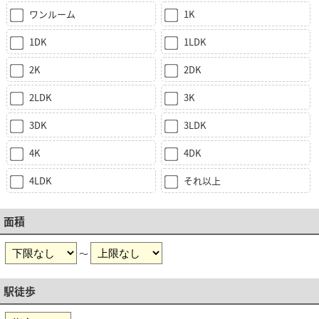
ワンルーム
1K
1DK
1LDK
2K
2DK
2LDK
3K
3DK
3LDK
4K
4DK
4LDK
それ以上
面積
～
駅徒歩