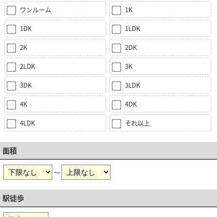
ワンルーム
1K
1DK
1LDK
2K
2DK
2LDK
3K
3DK
3LDK
4K
4DK
4LDK
それ以上
面積
～
駅徒歩