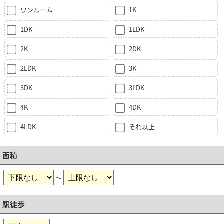
ワンルーム
1K
1DK
1LDK
2K
2DK
2LDK
3K
3DK
3LDK
4K
4DK
4LDK
それ以上
面積
～
駅徒歩