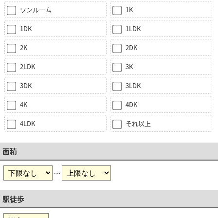
ワンルーム
1K
1DK
1LDK
2K
2DK
2LDK
3K
3DK
3LDK
4K
4DK
4LDK
それ以上
面積
～
駅徒歩