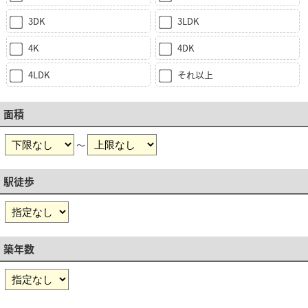
3DK
3LDK
4K
4DK
4LDK
それ以上
面積
～
駅徒歩
築年数