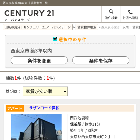
西東京市 築3年以内 ｜賃貸物件一覧
物件検索
お店へ連絡
田無の賃貸｜センチュリー21アーバンステージ
賃貸物件検索
西東京市 築3年以内 ｜賃
選択中の条件
西東京市 築3年以内
条件を変更
条件を保存
棟数
1
件 (総物件数：
1
件)
並び順 ：
サザンロード保谷
アパート
西武池袋線
保谷駅
/ 徒歩11分
築年 2年 / 3階建
東京都西東京市東町２丁目