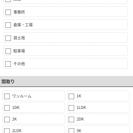
事務所
倉庫・工場
貸土地
駐車場
その他
間取り
ワンルーム
1K
1DK
1LDK
2K
2DK
2LDK
3K