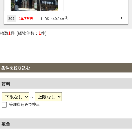
2
202
10.7万円
1LDK（40.14ｍ
）
棟数
1
件 (総物件数：
1
件)
条件を絞り込む
賃料
～
管理費込みで検索
敷金