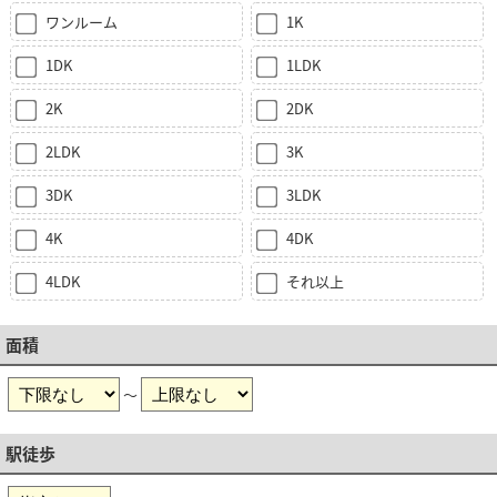
ワンルーム
1K
1DK
1LDK
2K
2DK
2LDK
3K
3DK
3LDK
4K
4DK
4LDK
それ以上
面積
～
駅徒歩