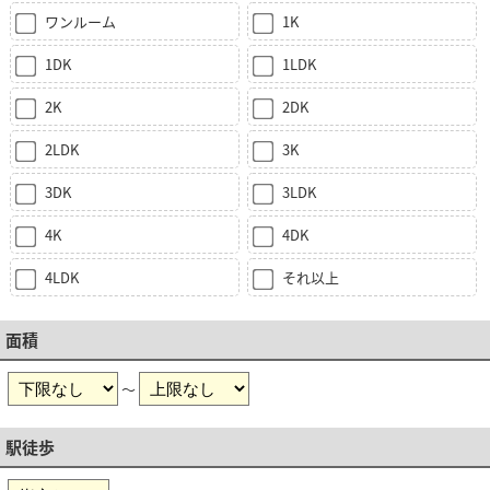
ワンルーム
1K
1DK
1LDK
2K
2DK
2LDK
3K
3DK
3LDK
4K
4DK
4LDK
それ以上
面積
～
駅徒歩