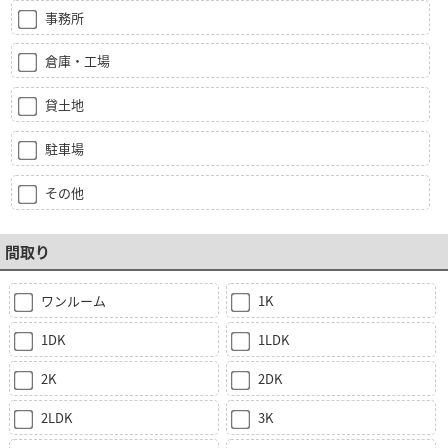
事務所
倉庫・工場
貸土地
駐車場
その他
間取り
ワンルーム
1K
1DK
1LDK
2K
2DK
2LDK
3K