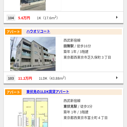
2
104
5.6万円
1K（17.6ｍ
）
ハウオリコート
アパート
西武新宿線
田無駅
/ 徒歩16分
築年 1年 / 3階建
東京都西東京市芝久保町３丁目
2
103
11.2万円
1LDK（43.88ｍ
）
東伏見の1LDK賃貸アパート
アパート
西武新宿線
東伏見駅
/ 徒歩3分
築年 1年 / 3階建
東京都西東京市富士町４丁目