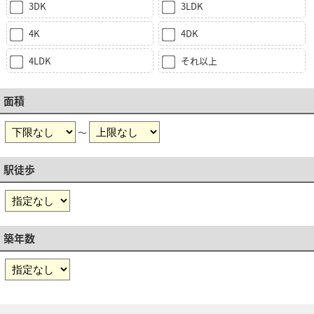
3DK
3LDK
4K
4DK
4LDK
それ以上
面積
～
駅徒歩
築年数