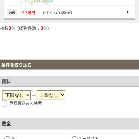
2
205
12.5万円
1LDK（40.65ｍ
）
棟数
3
件 (総物件数：
3
件)
条件を絞り込む
賃料
～
管理費込みで検索
敷金
なし
１ヶ月以下