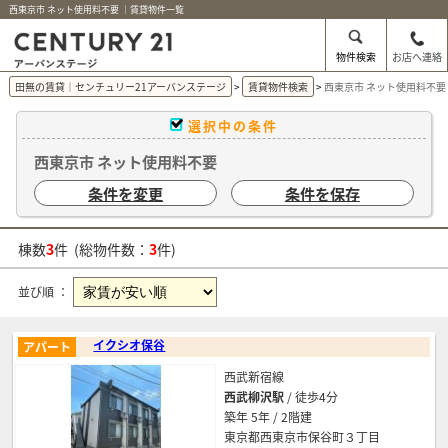
西東京市 ネット使用料不要 ｜賃貸物件一覧
物件検索
お店へ連絡
田無の賃貸｜センチュリー21アーバンステージ
賃貸物件検索
西東京市 ネット使用料不要
選択中の条件
西東京市 ネット使用料不要
条件を変更
条件を保存
棟数
3
件 (総物件数：
3
件)
並び順 ：
イクシオ保谷
アパート
西武新宿線
西武柳沢駅
/ 徒歩4分
築年 5年 / 2階建
東京都西東京市保谷町３丁目