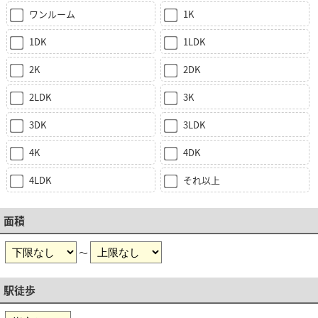
ワンルーム
1K
1DK
1LDK
2K
2DK
2LDK
3K
3DK
3LDK
4K
4DK
4LDK
それ以上
面積
～
駅徒歩