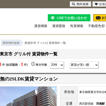
物件検索
お気
LINEでお問い合わせ
賃貸検索
賃貸管理
売買検索
不動産売却
賃貸物件検索
西東京市 グリル付 賃貸物件一覧
東京市 グリル付 賃貸物件一覧
1
1
件 (総部屋数：
件)
表示件数
無の2SLDK賃貸マンション
所在地
東京都西東京市向台
交通
西武新宿線
田無駅