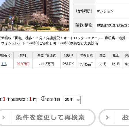
物件種別
マンション
階数/構造
19階建/RC造(鉄筋
武新宿線「田無」徒歩１５分！分譲賃貸！オートロック・エアコン・床暖房・追焚・
・ウォシュレット・24時間ごみ出し可・24時間換気など充実設備
部屋番号
賃料
共益 / 管理費
間取り
専有面積
敷金
礼金
保
2
118
20.9万円
- / 1.5万円
2SLDK
1ヶ月
1ヶ月
0
77.45ｍ
1
1
数
件 (総部屋数：
件)
表示件数