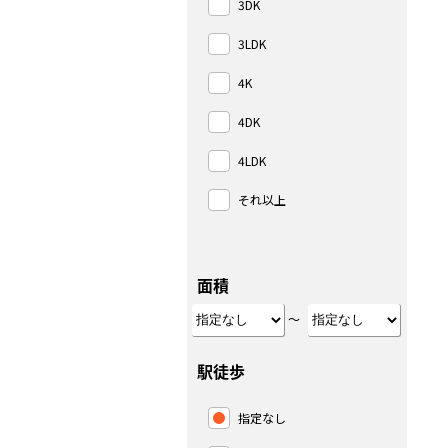
3DK
3LDK
4K
4DK
4LDK
それ以上
面積
～
駅徒歩
指定なし