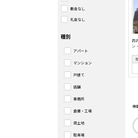
敷金なし
礼金なし
種別
西
ン
アパート
マンション
戸建て
店舗
事務所
棟
倉庫・工場
貸土地
駐車場