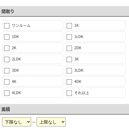
間取り
ワンルーム
1K
1DK
1LDK
2K
2DK
2LDK
3K
3DK
3LDK
4K
4DK
4LDK
それ以上
面積
～