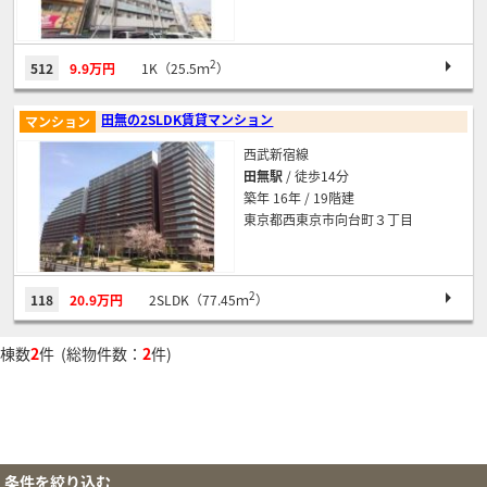
2
512
9.9万円
1K（25.5ｍ
）
田無の2SLDK賃貸マンション
マンション
西武新宿線
田無駅
/ 徒歩14分
築年 16年 / 19階建
東京都西東京市向台町３丁目
2
118
20.9万円
2SLDK（77.45ｍ
）
棟数
2
件 (総物件数：
2
件)
条件を絞り込む