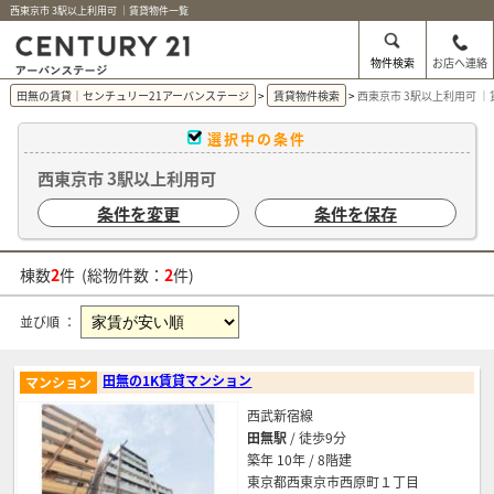
西東京市 3駅以上利用可 ｜賃貸物件一覧
物件検索
お店へ連絡
田無の賃貸｜センチュリー21アーバンステージ
賃貸物件検索
西東京市 3駅以上利用可 
選択中の条件
西東京市 3駅以上利用可
条件を変更
条件を保存
棟数
2
件 (総物件数：
2
件)
並び順 ：
田無の1K賃貸マンション
マンション
西武新宿線
田無駅
/ 徒歩9分
築年 10年 / 8階建
東京都西東京市西原町１丁目