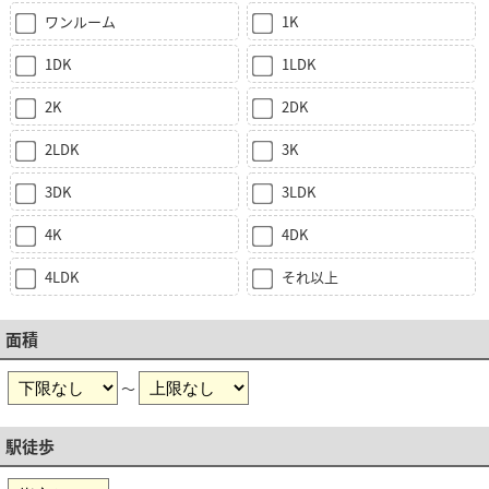
ワンルーム
1K
1DK
1LDK
2K
2DK
2LDK
3K
3DK
3LDK
4K
4DK
4LDK
それ以上
面積
～
駅徒歩