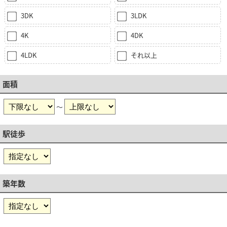
3DK
3LDK
4K
4DK
4LDK
それ以上
面積
～
駅徒歩
築年数