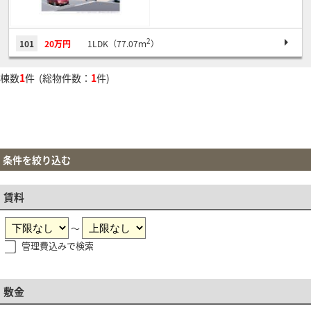
2
101
20万円
1LDK（77.07ｍ
）
棟数
1
件 (総物件数：
1
件)
条件を絞り込む
賃料
～
管理費込みで検索
敷金