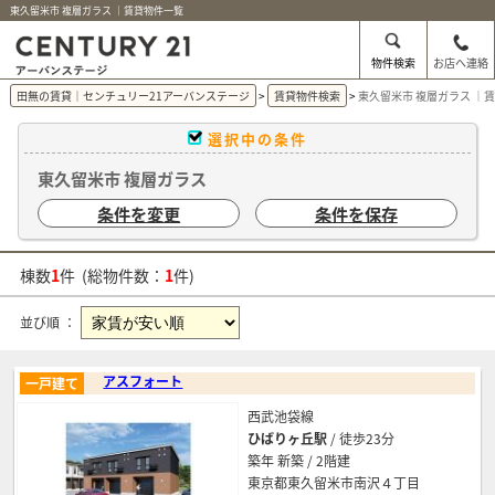
東久留米市 複層ガラス ｜賃貸物件一覧
物件検索
お店へ連絡
田無の賃貸｜センチュリー21アーバンステージ
賃貸物件検索
東久留米市 複層ガラス ｜
選択中の条件
東久留米市 複層ガラス
条件を変更
条件を保存
棟数
1
件 (総物件数：
1
件)
並び順 ：
アスフォート
一戸建て
西武池袋線
ひばりヶ丘駅
/ 徒歩23分
築年 新築 / 2階建
東京都東久留米市南沢４丁目