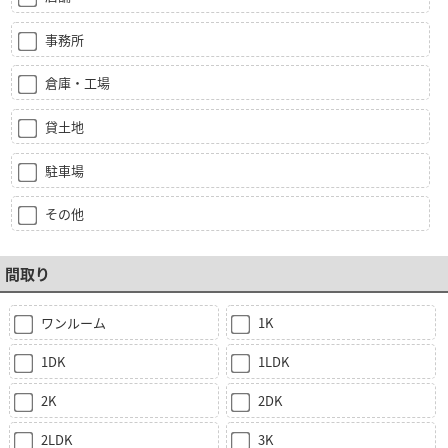
事務所
倉庫・工場
貸土地
駐車場
その他
間取り
ワンルーム
1K
1DK
1LDK
2K
2DK
2LDK
3K