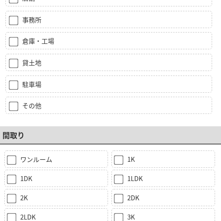
事務所
倉庫・工場
貸土地
駐車場
その他
間取り
ワンルーム
1K
1DK
1LDK
2K
2DK
2LDK
3K