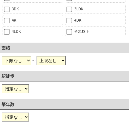
3DK
3LDK
4K
4DK
4LDK
それ以上
面積
～
駅徒歩
築年数