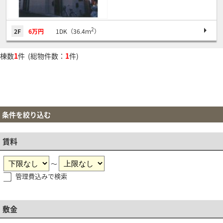
2
2F
6万円
1DK（36.4ｍ
）
棟数
1
件 (総物件数：
1
件)
条件を絞り込む
賃料
～
管理費込みで検索
敷金