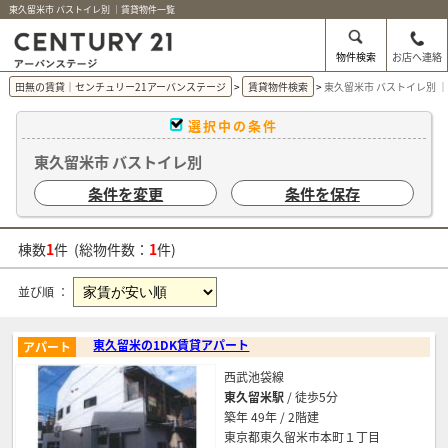
東久留米市 バストイレ別 ｜賃貸物件一覧
物件検索
お店へ連絡
田無の賃貸｜センチュリー21アーバンステージ
賃貸物件検索
東久留米市 バストイレ別 
選択中の条件
東久留米市 バストイレ別
条件を変更
条件を保存
棟数
1
件 (総物件数：
1
件)
並び順 ：
東久留米の1DK賃貸アパート
アパート
西武池袋線
東久留米駅
/ 徒歩5分
築年 49年 / 2階建
東京都東久留米市本町１丁目