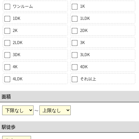
ワンルーム
1K
1DK
1LDK
2K
2DK
2LDK
3K
3DK
3LDK
4K
4DK
4LDK
それ以上
面積
～
駅徒歩