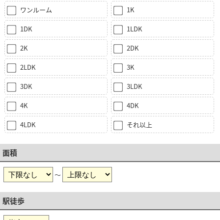
ワンルーム
1K
1DK
1LDK
2K
2DK
2LDK
3K
3DK
3LDK
4K
4DK
4LDK
それ以上
面積
～
駅徒歩