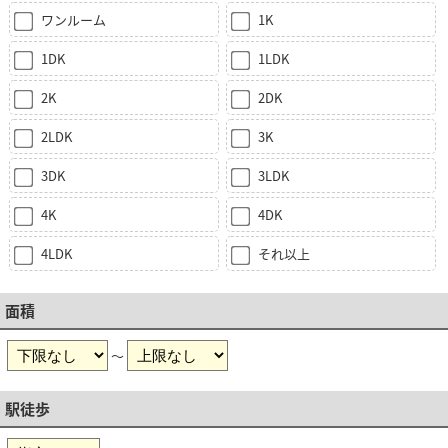
ワンルーム
1K
1DK
1LDK
2K
2DK
2LDK
3K
3DK
3LDK
4K
4DK
4LDK
それ以上
面積
～
駅徒歩