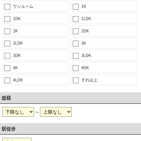
ワンルーム
1K
1DK
1LDK
2K
2DK
2LDK
3K
3DK
3LDK
4K
4DK
4LDK
それ以上
面積
～
駅徒歩