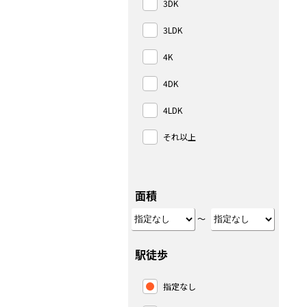
3DK
3LDK
4K
4DK
4LDK
それ以上
面積
～
駅徒歩
指定なし