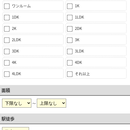
ワンルーム
1K
1DK
1LDK
2K
2DK
2LDK
3K
3DK
3LDK
4K
4DK
4LDK
それ以上
面積
～
駅徒歩