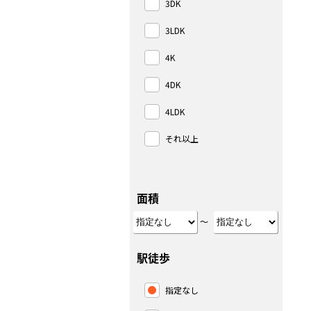
3DK
3LDK
4K
4DK
4LDK
それ以上
面積
～
駅徒歩
指定なし