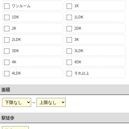
ワンルーム
1K
1DK
1LDK
2K
2DK
2LDK
3K
3DK
3LDK
4K
4DK
4LDK
それ以上
面積
～
駅徒歩