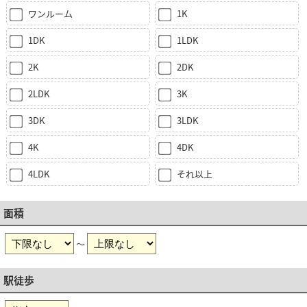
ワンルーム
1K
1DK
1LDK
2K
2DK
2LDK
3K
3DK
3LDK
4K
4DK
4LDK
それ以上
面積
～
駅徒歩