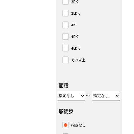
3DK
3LDK
4K
4DK
4LDK
それ以上
面積
～
駅徒歩
指定なし