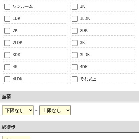
ワンルーム
1K
1DK
1LDK
2K
2DK
2LDK
3K
3DK
3LDK
4K
4DK
4LDK
それ以上
面積
～
駅徒歩