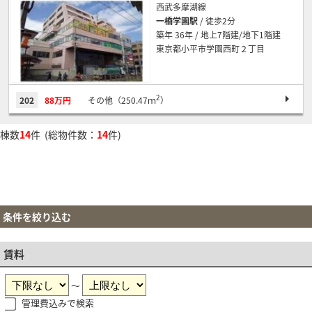
西武多摩湖線
一橋学園駅
/ 徒歩2分
築年 36年 / 地上7階建/地下1階建
東京都小平市学園西町２丁目
2
202
88万円
その他（250.47ｍ
）
棟数
14
件 (総物件数：
14
件)
条件を絞り込む
賃料
～
管理費込みで検索