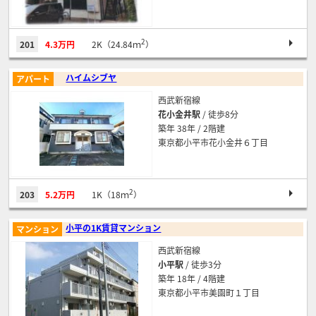
2
201
4.3万円
2K（24.84ｍ
）
ハイムシブヤ
アパート
西武新宿線
花小金井駅
/ 徒歩8分
築年 38年 / 2階建
東京都小平市花小金井６丁目
2
203
5.2万円
1K（18ｍ
）
小平の1K賃貸マンション
マンション
西武新宿線
小平駅
/ 徒歩3分
築年 18年 / 4階建
東京都小平市美園町１丁目