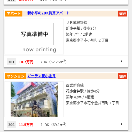
新小平の2DK賃貸アパート
アパート
ＪＲ武蔵野線
新小平駅
/ 徒歩3分
築年 7年 / 2階建
東京都小平市小川町２丁目
2
201
10.7万円
2DK（52.26ｍ
）
ガーデン花小金井
マンション
西武新宿線
花小金井駅
/ 徒歩4分
築年 42年 / 4階建
東京都小平市花小金井南町１丁目
2
206
11.5万円
2LDK（69.1ｍ
）