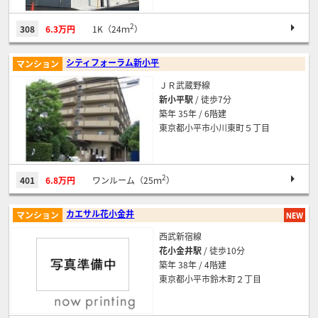
2
308
6.3万円
1K（24ｍ
）
シティフォーラム新小平
マンション
ＪＲ武蔵野線
新小平駅
/ 徒歩7分
築年 35年 / 6階建
東京都小平市小川東町５丁目
2
401
6.8万円
ワンルーム（25ｍ
）
カエサル花小金井
マンション
西武新宿線
花小金井駅
/ 徒歩10分
築年 38年 / 4階建
東京都小平市鈴木町２丁目