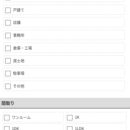
戸建て
店舗
事務所
倉庫・工場
貸土地
駐車場
その他
間取り
ワンルーム
1K
1DK
1LDK