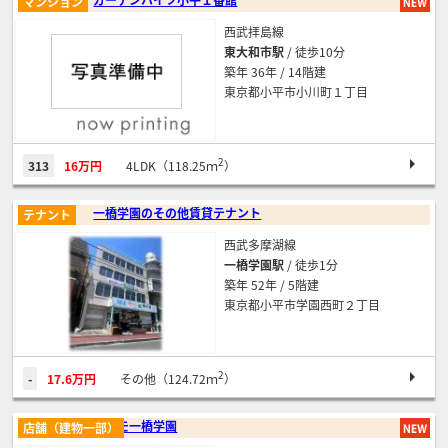
マンション
西武拝島線
東大和市駅
/ 徒歩10分
築年 36年 / 14階建
東京都小平市小川町１丁目
2
313
16万円
4LDK（118.25ｍ
）
一橋学園のその他賃貸テナント
テナント
西武多摩湖線
一橋学園駅
/ 徒歩1分
築年 52年 / 5階建
東京都小平市学園西町２丁目
2
-
17.6万円
その他（124.72ｍ
）
コスモ一橋学園
店舗（建物一部）