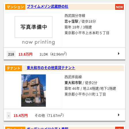
プライムメゾン武蔵野の杜
マンション
西武国分寺線
恋ヶ窪駅
/ 徒歩18分
築年 18年 / 3階建
東京都小平市上水本町５丁目
2
218
13.8万円
1LDK（42.96ｍ
）
東大和市のその他賃貸テナント
テナント
西武拝島線
東大和市駅
/ 徒歩2分
築年 46年 / 地上4階建/地下1階建
東京都小平市小川町１丁目
2
-
15.4万円
その他（71.67ｍ
）
ガーデンハイツ小平１番館