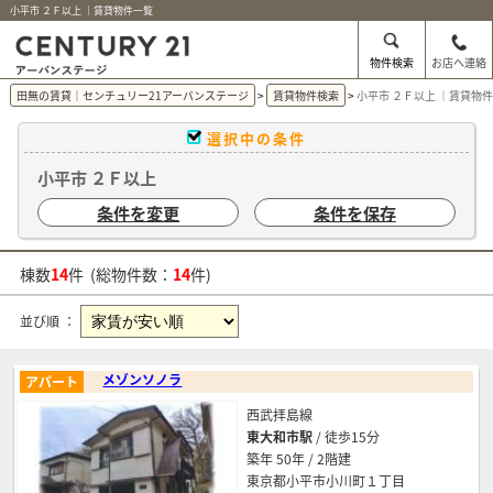
小平市 ２Ｆ以上 ｜賃貸物件一覧
物件検索
お店へ連絡
田無の賃貸｜センチュリー21アーバンステージ
賃貸物件検索
小平市 ２Ｆ以上 ｜賃貸物
選択中の条件
小平市 ２Ｆ以上
条件を変更
条件を保存
棟数
14
件 (総物件数：
14
件)
並び順 ：
メゾンソノラ
アパート
西武拝島線
東大和市駅
/ 徒歩15分
築年 50年 / 2階建
東京都小平市小川町１丁目