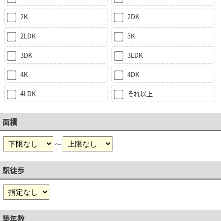
2K
2DK
2LDK
3K
3DK
3LDK
4K
4DK
4LDK
それ以上
面積
～
駅徒歩
築年数