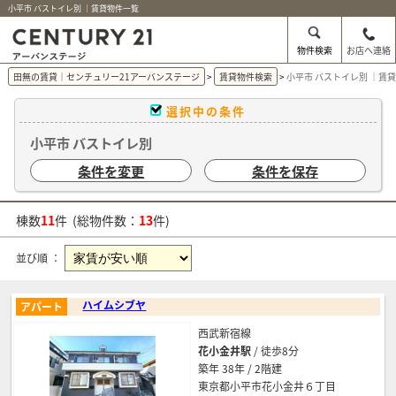
小平市 バストイレ別 ｜賃貸物件一覧
物件検索
お店へ連絡
田無の賃貸｜センチュリー21アーバンステージ
賃貸物件検索
小平市 バストイレ別 ｜賃
選択中の条件
小平市 バストイレ別
条件を変更
条件を保存
棟数
11
件 (総物件数：
13
件)
並び順 ：
ハイムシブヤ
アパート
西武新宿線
花小金井駅
/ 徒歩8分
築年 38年 / 2階建
東京都小平市花小金井６丁目