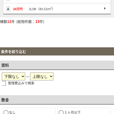
2
A
20万円
3LDK（80.52ｍ
）
棟数
11
件 (総物件数：
13
件)
条件を絞り込む
賃料
～
管理費込みで検索
敷金
なし
１ヶ月以下