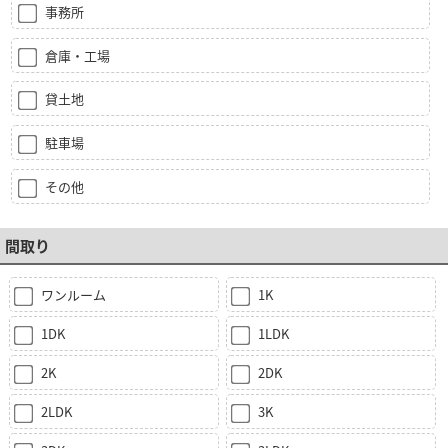
事務所
倉庫・工場
貸土地
駐車場
その他
間取り
ワンルーム
1K
1DK
1LDK
2K
2DK
2LDK
3K