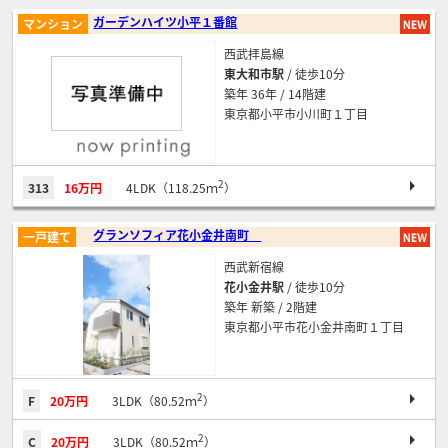
ガーデンハイツ小平１番館
マンション
西武拝島線
東大和市駅
/ 徒歩10分
築年 36年 / 14階建
東京都小平市小川町１丁目
2
313
16万円
4LDK（118.25ｍ
）
グランソフィア花小金井南町
一戸建て
西武新宿線
花小金井駅
/ 徒歩10分
築年 新築 / 2階建
東京都小平市花小金井南町１丁目
2
F
20万円
3LDK（80.52ｍ
）
2
C
20万円
3LDK（80.52ｍ
）