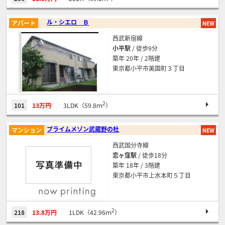
ル・シエロ Ｂ
アパート
西武新宿線
小平駅
/ 徒歩9分
築年 20年 / 2階建
東京都小平市美園町３丁目
2
101
13万円
3LDK（59.8ｍ
）
プライムメゾン武蔵野の杜
マンション
西武国分寺線
恋ヶ窪駅
/ 徒歩18分
築年 18年 / 3階建
東京都小平市上水本町５丁目
2
218
13.8万円
1LDK（42.96ｍ
）