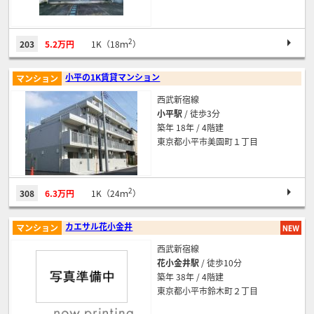
2
203
5.2万円
1K（18ｍ
）
小平の1K賃貸マンション
マンション
西武新宿線
小平駅
/ 徒歩3分
築年 18年 / 4階建
東京都小平市美園町１丁目
2
308
6.3万円
1K（24ｍ
）
カエサル花小金井
マンション
西武新宿線
花小金井駅
/ 徒歩10分
築年 38年 / 4階建
東京都小平市鈴木町２丁目