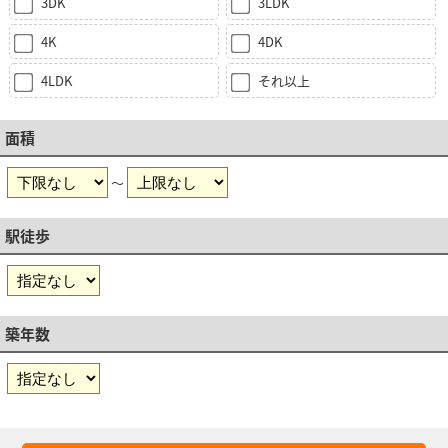
3DK
3LDK
4K
4DK
4LDK
それ以上
面積
～
駅徒歩
築年数