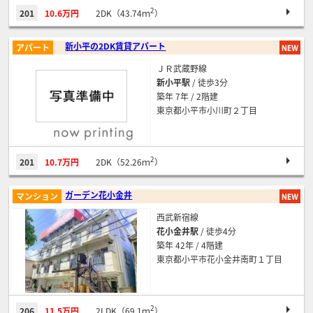
2
201
10.6万円
2DK（43.74ｍ
）
新小平の2DK賃貸アパート
アパート
ＪＲ武蔵野線
新小平駅
/ 徒歩3分
築年 7年 / 2階建
東京都小平市小川町２丁目
2
201
10.7万円
2DK（52.26ｍ
）
ガーデン花小金井
マンション
西武新宿線
花小金井駅
/ 徒歩4分
築年 42年 / 4階建
東京都小平市花小金井南町１丁目
2
206
11.5万円
2LDK（69.1ｍ
）