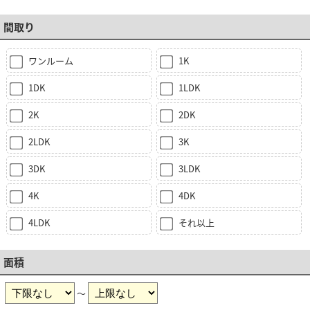
間取り
ワンルーム
1K
1DK
1LDK
2K
2DK
2LDK
3K
3DK
3LDK
4K
4DK
4LDK
それ以上
面積
～