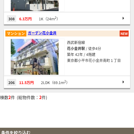
2
308
6.3万円
1K（24ｍ
）
ガーデン花小金井
マンション
西武新宿線
花小金井駅
/ 徒歩4分
築年 42年 / 4階建
東京都小平市花小金井南町１丁目
2
206
11.5万円
2LDK（69.1ｍ
）
棟数
2
件 (総物件数：
2
件)
条件を絞り込む