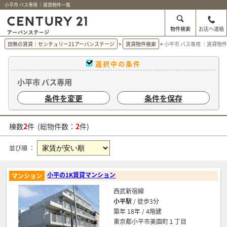
小平市 バス専用 ｜賃貸物件一覧
物件検索
お店へ連絡
田無の賃貸｜センチュリー21アーバンステージ
賃貸物件検索
小平市 バス専用 ｜賃貸物
選択中の条件
小平市 バス専用
条件を変更
条件を保存
棟数
2
件 (総物件数：
2
件)
並び順 ：
小平の1K賃貸マンション
マンション
西武新宿線
小平駅
/ 徒歩3分
築年 18年 / 4階建
東京都小平市美園町１丁目