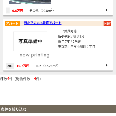
2
-
6.6万円
その他（20.8ｍ
）
新小平の2DK賃貸アパート
アパート
ＪＲ武蔵野線
新小平駅
/ 徒歩3分
築年 7年 / 2階建
東京都小平市小川町２丁目
2
201
10.7万円
2DK（52.26ｍ
）
棟数
4
件 (総物件数：
4
件)
条件を絞り込む