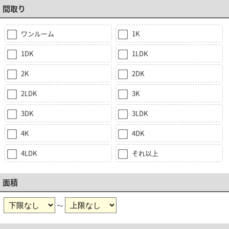
間取り
ワンルーム
1K
1DK
1LDK
2K
2DK
2LDK
3K
3DK
3LDK
4K
4DK
4LDK
それ以上
面積
～