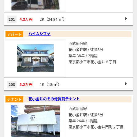
2
201
4.3万円
2K（24.84ｍ
）
ハイムシブヤ
アパート
西武新宿線
花小金井駅
/ 徒歩8分
築年 38年 / 2階建
東京都小平市花小金井６丁目
2
203
5.2万円
1K（18ｍ
）
花小金井のその他賃貸テナント
テナント
西武新宿線
花小金井駅
/ 徒歩6分
築年 26年 / 1階建
東京都小平市花小金井南町２丁目