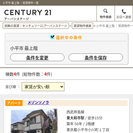
小平市 最上階 ｜賃貸物件一覧
物件検索
お店へ連絡
田無の賃貸｜センチュリー21アーバンステージ
賃貸物件検索
小平市 最上階 ｜賃貸物件
選択中の条件
小平市 最上階
条件を変更
条件を保存
棟数
4
件 (総物件数：
4
件)
並び順 ：
メゾンソノラ
アパート
西武拝島線
東大和市駅
/ 徒歩15分
築年 50年 / 2階建
東京都小平市小川町１丁目