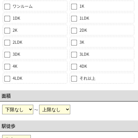
ワンルーム
1K
1DK
1LDK
2K
2DK
2LDK
3K
3DK
3LDK
4K
4DK
4LDK
それ以上
面積
～
駅徒歩