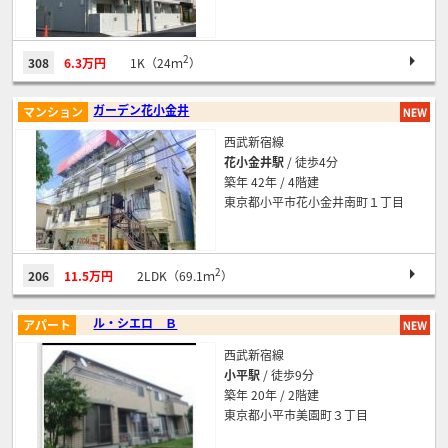
2
308
6.3万円
1K（24ｍ
）
ガーデン花小金井
マンション
西武新宿線
花小金井駅
/ 徒歩4分
築年 42年 / 4階建
東京都小平市花小金井南町１丁目
2
206
11.5万円
2LDK（69.1ｍ
）
ル・シエロ Ｂ
アパート
西武新宿線
小平駅
/ 徒歩9分
築年 20年 / 2階建
東京都小平市美園町３丁目