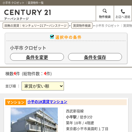
小平市 クロゼット ｜賃貸物件一覧
物件検索
お店へ連絡
田無の賃貸｜センチュリー21アーバンステージ
賃貸物件検索
小平市 クロゼット ｜賃貸
選択中の条件
小平市 クロゼット
条件を変更
条件を保存
棟数
4
件 (総物件数：
4
件)
並び順 ：
小平の1K賃貸マンション
マンション
西武新宿線
小平駅
/ 徒歩3分
築年 18年 / 4階建
東京都小平市美園町１丁目