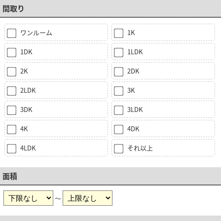
間取り
ワンルーム
1K
1DK
1LDK
2K
2DK
2LDK
3K
3DK
3LDK
4K
4DK
4LDK
それ以上
面積
～