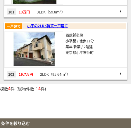
2
101
13万円
3LDK（59.8ｍ
）
小平の2LDK賃貸一戸建て
一戸建て
西武新宿線
小平駅
/ 徒歩11分
築年 新築 / 2階建
東京都小平市仲町
2
102
19.7万円
2LDK（95.64ｍ
）
棟数
4
件 (総物件数：
4
件)
条件を絞り込む