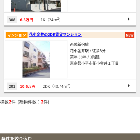
2
308
6.3万円
1K（24ｍ
）
花小金井の2DK賃貸マンション
マンション
西武新宿線
花小金井駅
/ 徒歩8分
築年 38年 / 3階建
東京都小平市花小金井１丁目
2
201
10.6万円
2DK（43.74ｍ
）
棟数
2
件 (総物件数：
2
件)
条件を絞り込む