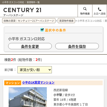
小平市 ガスコンロ対応 ｜賃貸物件一覧
物件検索
お店へ連絡
田無の賃貸｜センチュリー21アーバンステージ
賃貸物件検索
小平市 ガスコンロ対応 ｜
選択中の条件
小平市 ガスコンロ対応
条件を変更
条件を保存
棟数
2
件 (総物件数：
2
件)
並び順 ：
小平の1K賃貸マンション
マンション
西武新宿線
小平駅
/ 徒歩3分
築年 18年 / 4階建
東京都小平市美園町１丁目