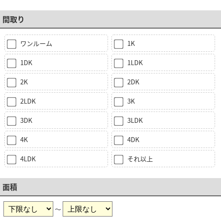
間取り
ワンルーム
1K
1DK
1LDK
2K
2DK
2LDK
3K
3DK
3LDK
4K
4DK
4LDK
それ以上
面積
～