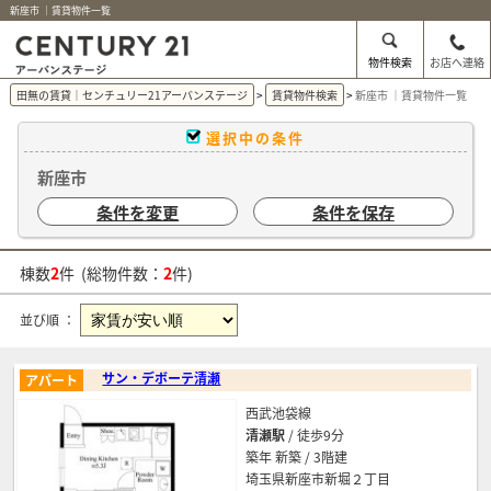
新座市 ｜賃貸物件一覧
物件検索
お店へ連絡
田無の賃貸｜センチュリー21アーバンステージ
賃貸物件検索
新座市 ｜賃貸物件一覧
選択中の条件
新座市
条件を変更
条件を保存
棟数
2
件 (総物件数：
2
件)
並び順 ：
サン・デボーテ清瀬
アパート
西武池袋線
清瀬駅
/ 徒歩9分
築年 新築 / 3階建
埼玉県新座市新堀２丁目