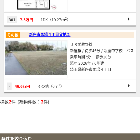
2
301
7.5万円
1DK（19.27ｍ
）
新座市馬場４丁目貸地２
その他
ＪＲ武蔵野線
新座駅
/ 徒歩46分 / 新座中学校 バス
乗車時間7分 停歩10分
築年 2026年 / 0階建
埼玉県新座市馬場４丁目
2
-
46.6万円
その他（0ｍ
）
棟数
2
件 (総物件数：
2
件)
条件を絞り込む