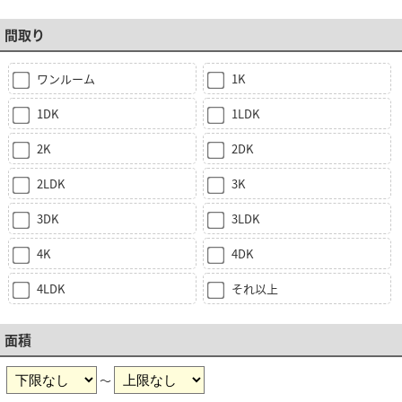
間取り
ワンルーム
1K
1DK
1LDK
2K
2DK
2LDK
3K
3DK
3LDK
4K
4DK
4LDK
それ以上
面積
～